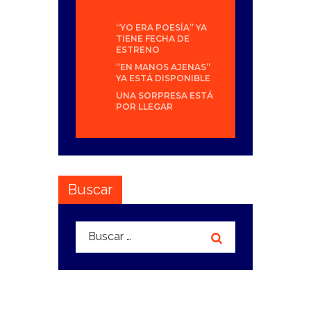
“YO ERA POESÍA” YA
TIENE FECHA DE
ESTRENO
“EN MANOS AJENAS”
YA ESTÁ DISPONIBLE
UNA SORPRESA ESTÁ
POR LLEGAR
Buscar
Buscar: