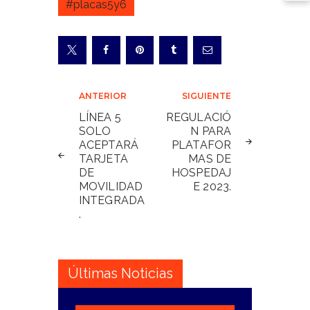
#placas5y6
Navegación
ANTERIOR
SIGUIENTE
de
LÍNEA 5
REGULACIÓ
SOLO
N PARA
entradas
ACEPTARÁ
PLATAFOR
TARJETA
MAS DE
DE
HOSPEDAJ
MOVILIDAD
E 2023.
INTEGRADA
.
Últimas Noticias