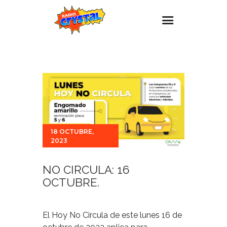
Inicio – Radio Crystal
Estaciones
Eventos
Promociones
Noticias
18 OCTUBRE,
2023
Para ti
Contacto
NO CIRCULA: 16
OCTUBRE.
El Hoy No Circula de este lunes 16 de