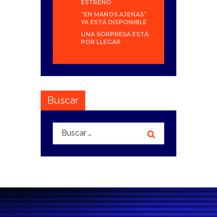
ESTRENO
“EN MANOS AJENAS”
YA ESTÁ DISPONIBLE
UNA SORPRESA ESTÁ
POR LLEGAR
Buscar
Buscar: