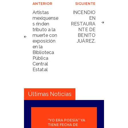
Navegación
ANTERIOR
SIGUIENTE
de
Artistas
INCENDIO
mexiquense
EN
entradas
s rinden
RESTAURA
tributo a la
NTE DE
muerte con
BENITO
exposición
JUÁREZ.
en la
Biblioteca
Pública
Central
Estatal
Últimas Noticias
“YO ERA POESÍA” YA
TIENE FECHA DE