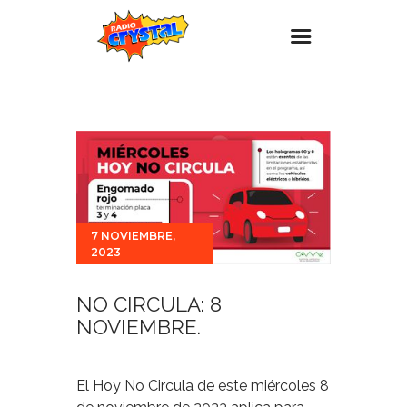
Inicio – Radio Crystal
Estaciones
Eventos
Promociones
Noticias
7 NOVIEMBRE,
2023
Para ti
Contacto
NO CIRCULA: 8
NOVIEMBRE.
El Hoy No Circula de este miércoles 8