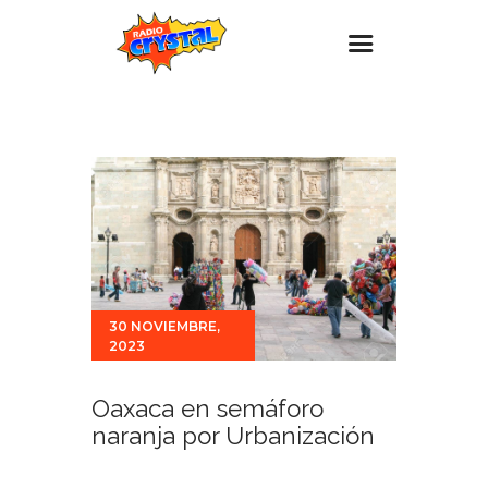
Inicio – Radio Crystal
Estaciones
Eventos
Promociones
Noticias
Para ti
30 NOVIEMBRE,
2023
Contacto
Oaxaca en semáforo
naranja por Urbanización