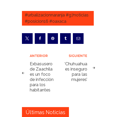
#urbalizacionnaranja #g7noticias
#posicion16 #oaxaca
Navegación
ANTERIOR
SIGUIENTE
de
Exbasusero
‘Chuhuahua
de Zaachila
es inseguro
entradas
es un foco
para las
de infección
mujeres’
para los
habitantes
Últimas Noticias