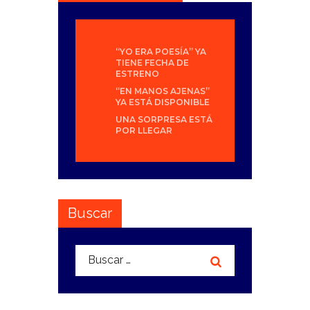
“YO ERA POESÍA” YA
TIENE FECHA DE
ESTRENO
“EN MANOS AJENAS”
YA ESTÁ DISPONIBLE
UNA SORPRESA ESTÁ
POR LLEGAR
Buscar
Buscar: