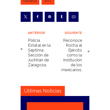
oaxaca
SAT
Navegación
ANTERIOR
SIGUIENTE
de
Policía
Reconoce
Estatal en la
Rocha al
entradas
Séptima
Ejército
Sección de
como la
Juchitán de
institución
Zaragoza.
de los
mexicanos.
Últimas Noticias