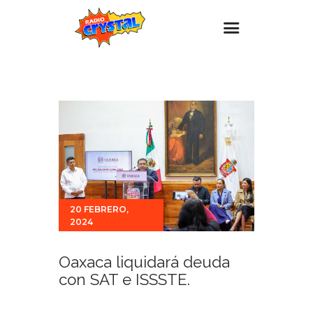
Inicio – Radio Crystal
Estaciones
Eventos
Promociones
Noticias
Para ti
20 FEBRERO,
2024
Contacto
Oaxaca liquidará deuda
con SAT e ISSSTE.