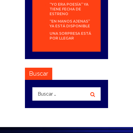
“YO ERA POESÍA” YA
TIENE FECHA DE
ESTRENO
“EN MANOS AJENAS”
YA ESTÁ DISPONIBLE
UNA SORPRESA ESTÁ
POR LLEGAR
Buscar
Buscar: