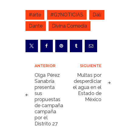
#arte
#G7NOTICIAS
Dalí
Dante
Divina Comedia
Navegación
ANTERIOR
SIGUIENTE
de
Olga Pérez
Multas por
Sanabria
desperdiciar
entradas
presenta
el agua en el
sus
Estado de
propuestas
México
de campaña
campaña
por el
Distrito 27