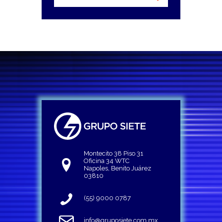
Montecito 38 Piso 31
Oficina 34 WTC
Napoles, Benito Juárez
03810
(55) 9000 0787
info@gruposiete.com.mx