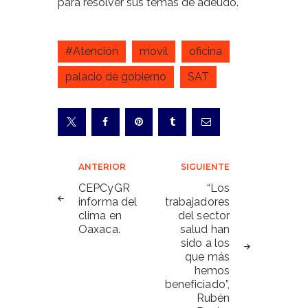
para resolver sus temas de adeudo.
#Atención
movil
oficina
palacio de gobierno
SAT
Navegación
ANTERIOR
SIGUIENTE
de
CEPCyGR
“Los
informa del
trabajadores
entradas
clima en
del sector
Oaxaca.
salud han
sido a los
que más
hemos
beneficiado”,
Rubén