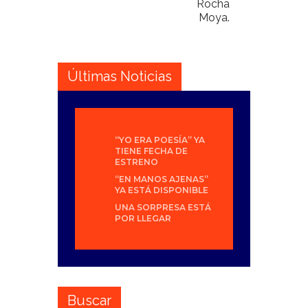
Rocha
Moya.
Últimas Noticias
“YO ERA POESÍA” YA
TIENE FECHA DE
ESTRENO
“EN MANOS AJENAS”
YA ESTÁ DISPONIBLE
UNA SORPRESA ESTÁ
POR LLEGAR
Buscar