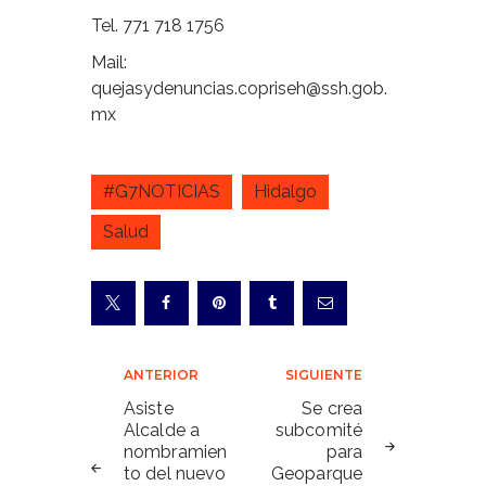
Tel. 771 718 1756
Mail:
quejasydenuncias.copriseh@ssh.gob.
mx
#G7NOTICIAS
Hidalgo
Salud
Navegación
ANTERIOR
SIGUIENTE
de
Asiste
Se crea
Alcalde a
subcomité
entradas
nombramien
para
to del nuevo
Geoparque