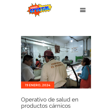
Inicio – Radio Crystal
Estaciones
Eventos
Promociones
Noticias
Para ti
Contacto
19 ENERO, 2024
Operativo de salud en
productos cárnicos