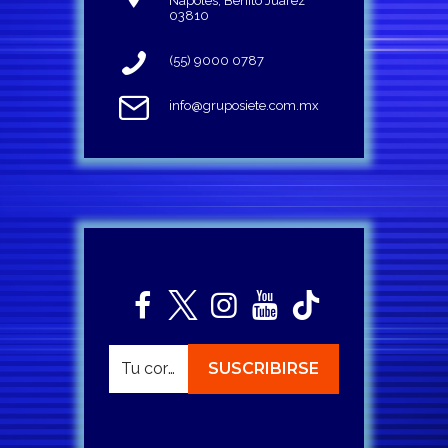
Napoles, Benito Juárez
03810
(55) 9000 0787
info@gruposiete.com.mx