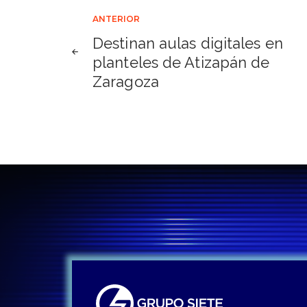
Navegación
ANTERIOR
Destinan aulas digitales en
de
planteles de Atizapán de
Zaragoza
entradas