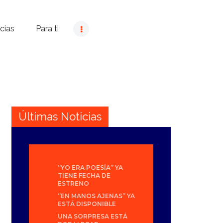
cias
Para ti
Últimas Noticias
“YO ERA POESÍA” YA
TIENE FECHA DE
ESTRENO
“EN MANOS AJENAS” YA
ESTÁ DISPONIBLE
UNA SORPRESA ESTÁ