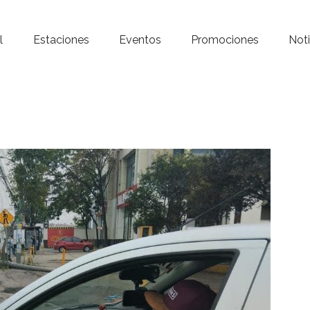
Inicio – Radio Crystal
l
Estaciones
Eventos
Promociones
Noti
Estaciones
Eventos
Promociones
Noticias
Para ti
Contacto