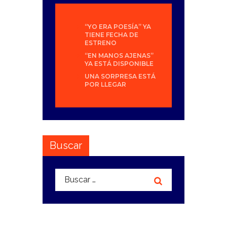
“YO ERA POESÍA” YA
TIENE FECHA DE
ESTRENO
“EN MANOS AJENAS”
YA ESTÁ DISPONIBLE
UNA SORPRESA ESTÁ
POR LLEGAR
Buscar
Buscar: