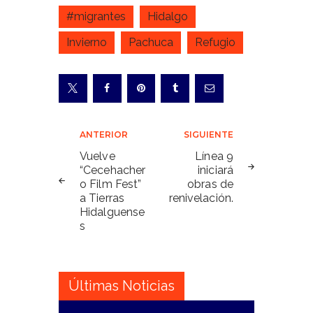
#migrantes
Hidalgo
Invierno
Pachuca
Refugio
Navegación
ANTERIOR
SIGUIENTE
de
Vuelve
Línea 9
“Cecehacher
iniciará
entradas
o Film Fest”
obras de
a Tierras
renivelación.
Hidalguense
s
Últimas Noticias