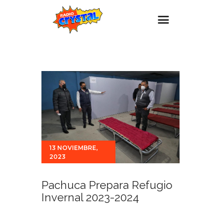
Inicio – Radio Crystal
Estaciones
Eventos
Promociones
Noticias
Para ti
13 NOVIEMBRE,
2023
Contacto
Pachuca Prepara Refugio
Invernal 2023-2024