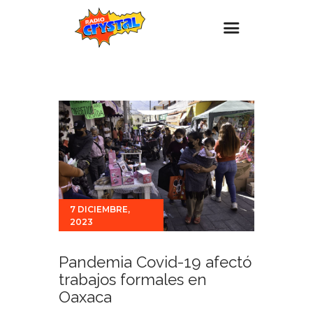
Inicio – Radio Crystal
Estaciones
Eventos
Promociones
Noticias
Para ti
7 DICIEMBRE,
2023
Contacto
Pandemia Covid-19 afectó
trabajos formales en
Oaxaca