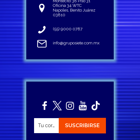
Montecito 38 Piso 31
Oficina 34 WTC
Napoles, Benito Juárez
03810
(55) 9000 0787
info@gruposiete.com.mx