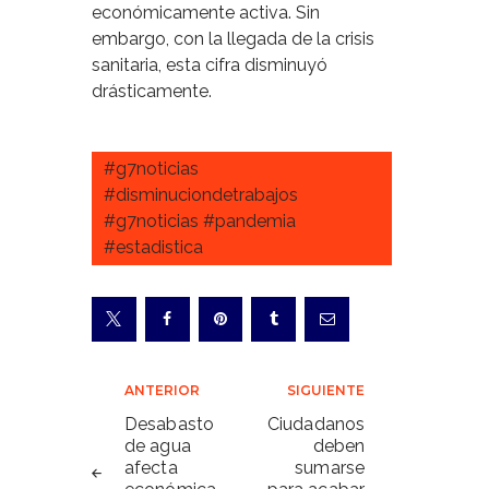
económicamente activa. Sin
embargo, con la llegada de la crisis
sanitaria, esta cifra disminuyó
drásticamente.
#g7noticias
#disminuciondetrabajos
#g7noticias #pandemia
#estadistica
Navegación
ANTERIOR
SIGUIENTE
de
Desabasto
Ciudadanos
de agua
deben
entradas
afecta
sumarse