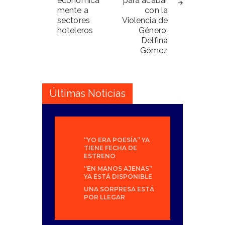
económica
para acabar
mente a
con la
sectores
Violencia de
hoteleros
Género;
Delfina
Gómez
Últimas Noticias
“YO ERA POESÍA” YA
TIENE FECHA DE
ESTRENO
“EN MANOS AJENAS”
YA ESTÁ DISPONIBLE
UNA SORPRESA ESTÁ
POR LLEGAR