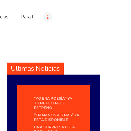
cias
Para ti
Últimas Noticias
“YO ERA POESÍA” YA
TIENE FECHA DE
ESTRENO
“EN MANOS AJENAS” YA
ESTÁ DISPONIBLE
UNA SORPRESA ESTÁ