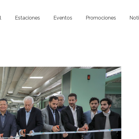
Inicio – Radio Crystal
l
Estaciones
Eventos
Promociones
Noti
Estaciones
Eventos
Promociones
Noticias
Para ti
Contacto