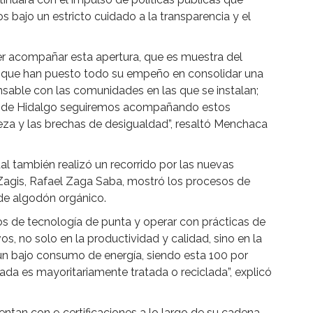
 bajo un estricto cuidado a la transparencia y el
 acompañar esta apertura, que es muestra del
es que han puesto todo su empeño en consolidar una
able con las comunidades en las que se instalan;
no de Hidalgo seguiremos acompañando estos
eza y las brechas de desigualdad”, resaltó Menchaca
atal también realizó un recorrido por las nuevas
e Zagis, Rafael Zaga Saba, mostró los procesos de
 de algodón orgánico.
s de tecnología de punta y operar con prácticas de
s, no solo en la productividad y calidad, sino en la
un bajo consumo de energía, siendo esta 100 por
ada es mayoritariamente tratada o reciclada”, explicó
tan con 9 certificaciones a lo largo de su cadena