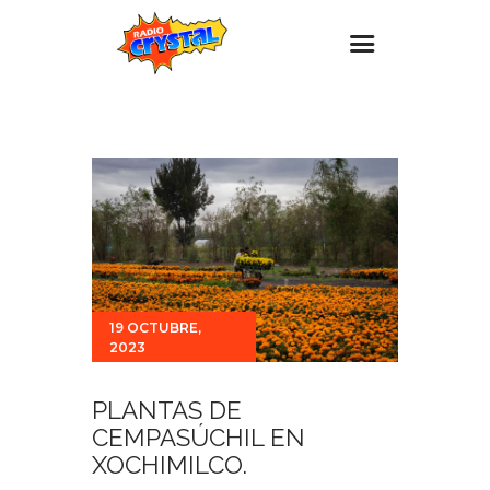
Inicio – Radio Crystal
Estaciones
Eventos
Promociones
Noticias
Para ti
19 OCTUBRE,
2023
Contacto
PLANTAS DE
CEMPASÚCHIL EN
XOCHIMILCO.