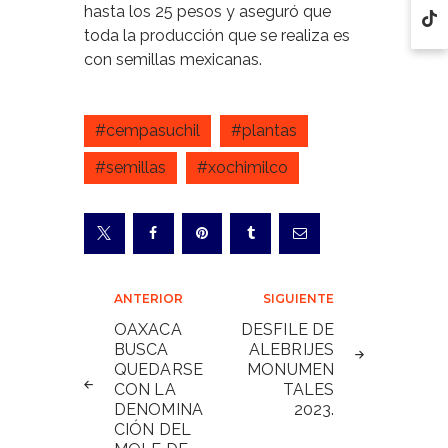
hasta los 25 pesos y aseguró que
toda la producción que se realiza es
con semillas mexicanas.
#cempasuchil
#plantas
#semillas
#xochimilco
Navegación
ANTERIOR
SIGUIENTE
de
OAXACA
DESFILE DE
BUSCA
ALEBRIJES
entradas
QUEDARSE
MONUMEN
CON LA
TALES
DENOMINA
2023.
CIÓN DEL