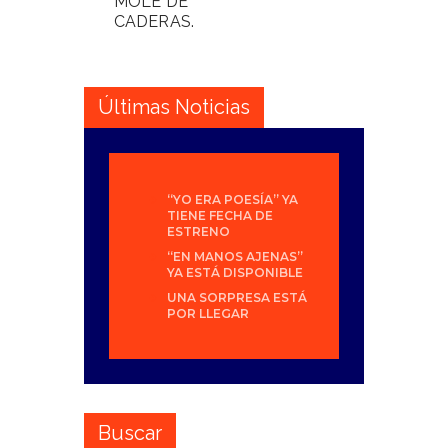
MOLE DE
CADERAS.
Últimas Noticias
“YO ERA POESÍA” YA
TIENE FECHA DE
ESTRENO
“EN MANOS AJENAS”
YA ESTÁ DISPONIBLE
UNA SORPRESA ESTÁ
POR LLEGAR
Buscar