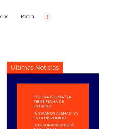
cias
Para ti
Últimas Noticias
“YO ERA POESÍA” YA
TIENE FECHA DE
ESTRENO
“EN MANOS AJENAS” YA
ESTÁ DISPONIBLE
UNA SORPRESA ESTÁ