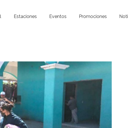
Inicio – Radio Crystal
l
Estaciones
Eventos
Promociones
Noti
Estaciones
Eventos
Promociones
Noticias
Para ti
Contacto