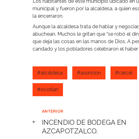
Los habitantes de este municipio ubicado en la
municipal y fueron por la alcaldesa, a quien es
la encerraron.
Aunque la alcaldesa trata de hablar y negociar,
abuchean. Muchos le gritan que “se robó el di
que deja las cosas en las manos de Dios. A pes
candado y los pobladores celebraron el haber h
#alcaldesa
#asuncion
#carcel
#ocotlan
Navegación
ANTERIOR
INCENDIO DE BODEGA EN
de
AZCAPOTZALCO.