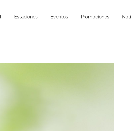
Inicio – Radio Crystal
l
Estaciones
Eventos
Promociones
Noti
Estaciones
Eventos
Promociones
Noticias
Para ti
Contacto