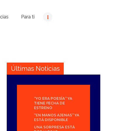
cias
Para ti
Últimas Noticias
“YO ERA POESÍA” YA
TIENE FECHA DE
ESTRENO
“EN MANOS AJENAS” YA
ESTÁ DISPONIBLE
UNA SORPRESA ESTÁ