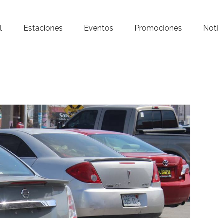
Inicio – Radio Crystal
l
Estaciones
Eventos
Promociones
Noti
Estaciones
Eventos
Promociones
Noticias
Para ti
Contacto