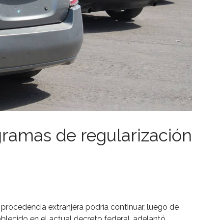
gramas de regularización
procedencia extranjera podría continuar, luego de
blecido en el actual decreto federal, adelantó