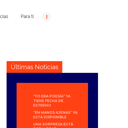
cias
Para ti
Últimas Noticias
“YO ERA POESÍA” YA
TIENE FECHA DE
ESTRENO
“EN MANOS AJENAS” YA
ESTÁ DISPONIBLE
UNA SORPRESA ESTÁ