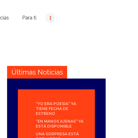
cias
Para ti
Últimas Noticias
“YO ERA POESÍA” YA
TIENE FECHA DE
ESTRENO
“EN MANOS AJENAS” YA
ESTÁ DISPONIBLE
UNA SORPRESA ESTÁ