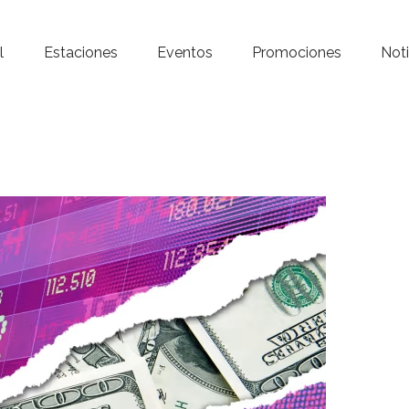
Inicio – Radio Crystal
l
Estaciones
Eventos
Promociones
Noti
Estaciones
Eventos
Promociones
Noticias
Para ti
Contacto