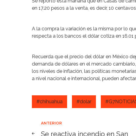
Se reportó esta mañana que en Casas de cambio
en 17.20 pesos a la venta, es decir, 10 centavos
A la compra la variación es la misma por lo qu
respecta a los bancos el dólar cotiza en 16.01 
Recuerda que el precio del dólar en México de
demanda de dólares en el mercado cambiario, la
los niveles de inflación, las políticas monetar
a nivel nacional e internacional, pueden afectar
#chihuahua
#dolar
#G7NOTICIA
Navegación
ANTERIOR
Se reactiva incendio en San