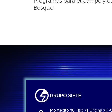
de
Programas para el Campo y el
Bosque.
entradas
Montecito 38 Piso 31 Oficina 34