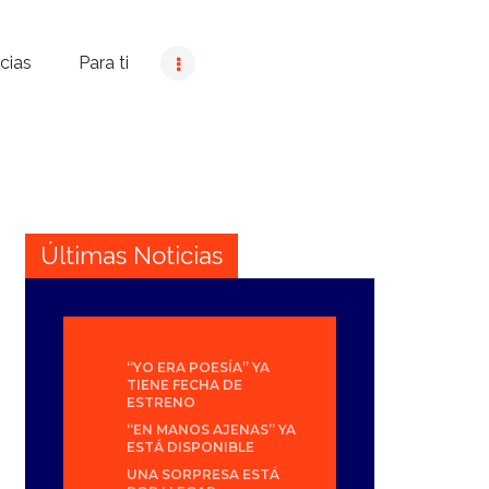
cias
Para ti
Últimas Noticias
“YO ERA POESÍA” YA
TIENE FECHA DE
ESTRENO
“EN MANOS AJENAS” YA
ESTÁ DISPONIBLE
UNA SORPRESA ESTÁ