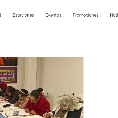
Inicio – Radio Crystal
l
Estaciones
Eventos
Promociones
Noti
Estaciones
Eventos
Promociones
Noticias
Para ti
Contacto