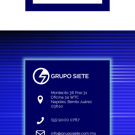
Montecito 38 Piso 31
Oficina 34 WTC
Napoles, Benito Juárez
03810
(55) 9000 0787
info@gruposiete.com.mx