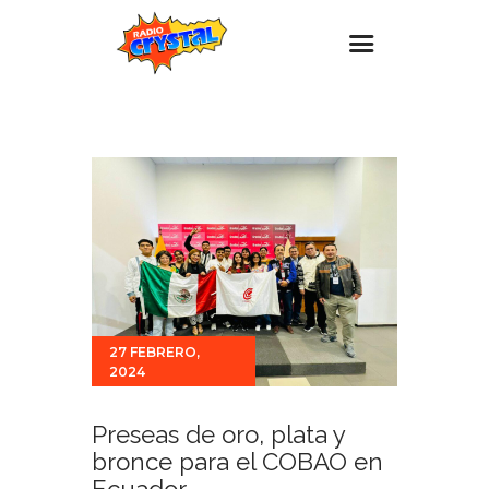
Inicio – Radio Crystal
Estaciones
Eventos
Promociones
Noticias
Para ti
27 FEBRERO,
Contacto
2024
Preseas de oro, plata y
bronce para el COBAO en