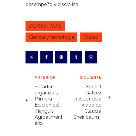
desempeño y disciplina.
#G7NOTICIAS
Ciencia y tecnología
Cobao
Navegación
ANTERIOR
SIGUIENTE
de
Sefader
Xóchitl
organiza la
Gálvez
entradas
Primera
responde a
Edición del
video de
Tianguis
Claudia
Agroaliment
Sheinbaum
ario