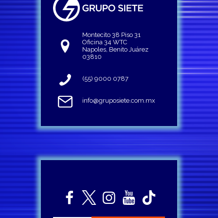
Montecito 38 Piso 31
Oficina 34 WTC
Napoles, Benito Juárez
03810
(55) 9000 0787
info@gruposiete.com.mx