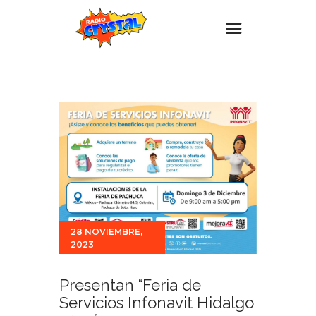
Inicio – Radio Crystal
Estaciones
Eventos
Promociones
Noticias
Para ti
Contacto
28 NOVIEMBRE,
2023
Presentan “Feria de
Servicios Infonavit Hidalgo