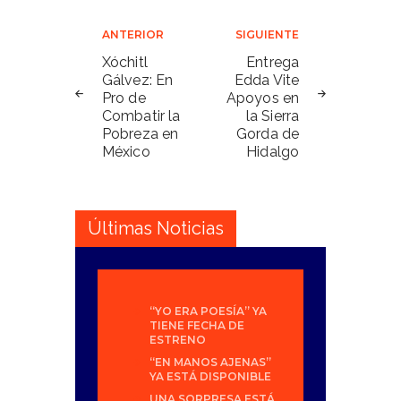
Navegación
ANTERIOR
SIGUIENTE
de
Xóchitl
Entrega
Gálvez: En
Edda Vite
entradas
Pro de
Apoyos en
Combatir la
la Sierra
Pobreza en
Gorda de
México
Hidalgo
Últimas Noticias
“YO ERA POESÍA” YA
TIENE FECHA DE
ESTRENO
“EN MANOS AJENAS”
YA ESTÁ DISPONIBLE
UNA SORPRESA ESTÁ