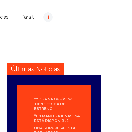
cias
Para ti
Últimas Noticias
“YO ERA POESÍA” YA
TIENE FECHA DE
ESTRENO
“EN MANOS AJENAS” YA
ESTÁ DISPONIBLE
UNA SORPRESA ESTÁ