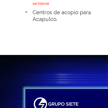
Navegación
ANTERIOR
Centros de acopio para
de
Acapulco.
entradas