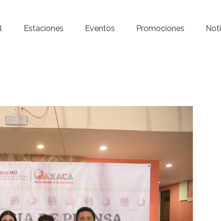
Inicio – Radio Crystal
l
Estaciones
Eventos
Promociones
Noti
Estaciones
Eventos
Promociones
Noticias
Para ti
Contacto