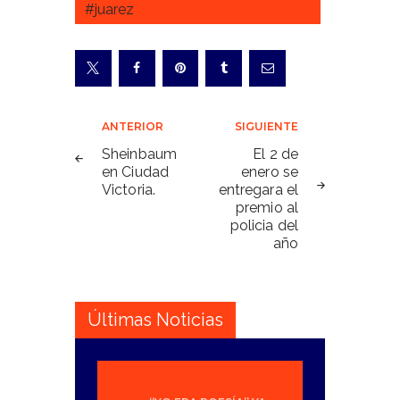
#juarez
Navegación
ANTERIOR
SIGUIENTE
de
Sheinbaum
El 2 de
en Ciudad
enero se
entradas
Victoria.
entregara el
premio al
policia del
año
Últimas Noticias