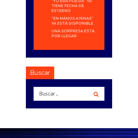
“YO ERA POESÍA” YA
TIENE FECHA DE
ESTRENO
“EN MANOS AJENAS”
YA ESTÁ DISPONIBLE
UNA SORPRESA ESTÁ
POR LLEGAR
Buscar
Buscar: