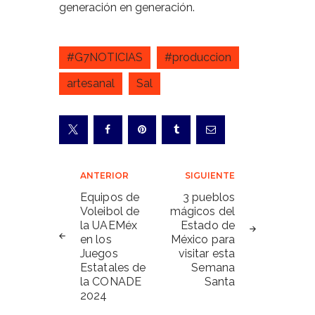
generación en generación.
#G7NOTICIAS
#produccion
artesanal
Sal
Navegación
ANTERIOR
SIGUIENTE
de
Equipos de
3 pueblos
Voleibol de
mágicos del
entradas
la UAEMéx
Estado de
en los
México para
Juegos
visitar esta
Estatales de
Semana
la CONADE
Santa
2024