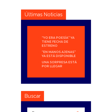
Últimas Noticias
“YO ERA POESÍA” YA
TIENE FECHA DE
ESTRENO
“EN MANOS AJENAS”
YA ESTÁ DISPONIBLE
UNA SORPRESA ESTÁ
POR LLEGAR
Buscar
Buscar: