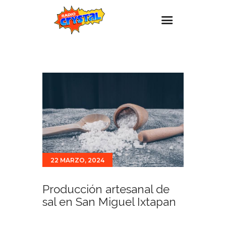
Inicio – Radio Crystal
Estaciones
Eventos
Promociones
Noticias
Para ti
22 MARZO, 2024
Contacto
Producción artesanal de
sal en San Miguel Ixtapan