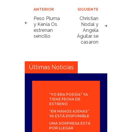
Navegación
ANTERIOR
SIGUIENTE
de
Peso Pluma
Christian
y Kenia Os
Nodal y
entradas
estrenan
Angela
sencillo
Águilar se
casaron
Últimas Noticias
“YO ERA POESÍA” YA
TIENE FECHA DE
ESTRENO
“EN MANOS AJENAS”
YA ESTÁ DISPONIBLE
UNA SORPRESA ESTÁ
POR LLEGAR