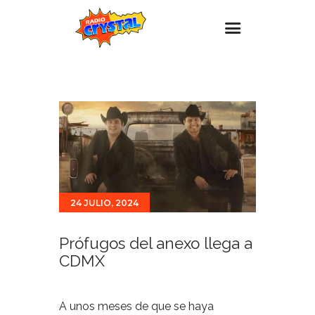
Inicio – Radio Crystal
Estaciones
Eventos
Promociones
Noticias
24 JULIO, 2024
Para ti
Contacto
Prófugos del anexo llega a
CDMX
A unos meses de que se haya