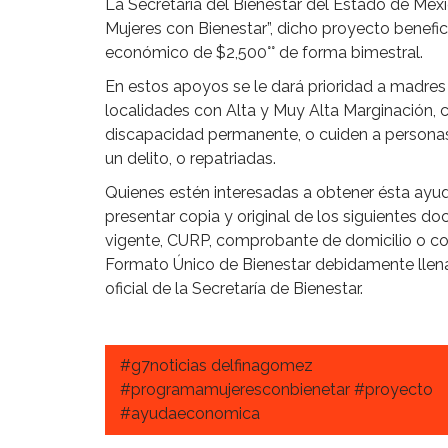
La Secretaría del Bienestar del Estado de Méxi
Mujeres con Bienestar”, dicho proyecto benefi
económico de $2,500°° de forma bimestral.
En estos apoyos se le dará prioridad a madres 
localidades con Alta y Muy Alta Marginación,
discapacidad permanente, o cuiden a personas
un delito, o repatriadas.
Quienes estén interesadas a obtener ésta ayuda
presentar copia y original de los siguientes do
vigente, CURP, comprobante de domicilio o cons
Formato Único de Bienestar debidamente llenad
oficial de la Secretaría de Bienestar.
#g7noticias delfinagomez
#programamujeresconbienetar #proyecto
#ayudaeconomica