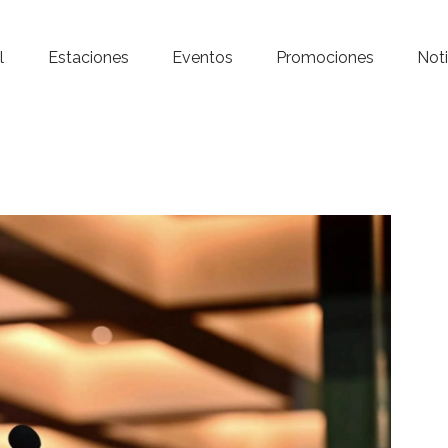
Inicio – Radio Crystal
l
Estaciones
Eventos
Promociones
Noti
Estaciones
Eventos
Promociones
Noticias
Para ti
Contacto