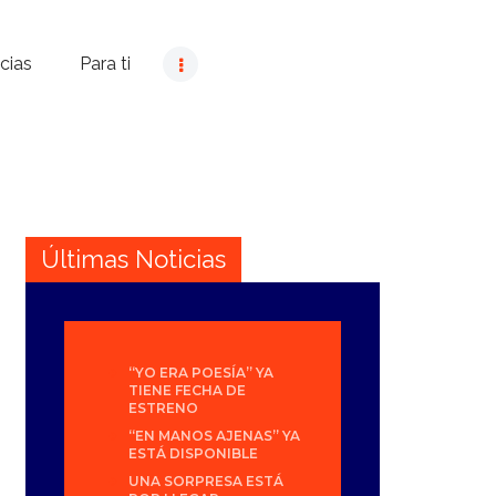
cias
Para ti
Últimas Noticias
“YO ERA POESÍA” YA
TIENE FECHA DE
ESTRENO
“EN MANOS AJENAS” YA
ESTÁ DISPONIBLE
UNA SORPRESA ESTÁ