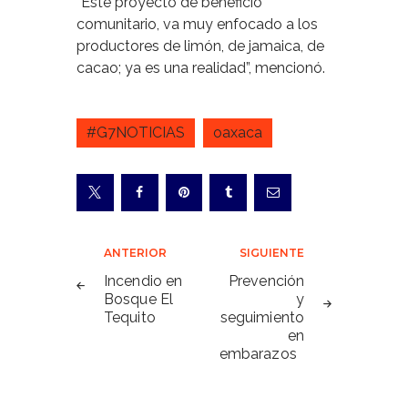
“Este proyecto de beneficio
comunitario, va muy enfocado a los
productores de limón, de jamaica, de
cacao; ya es una realidad”, mencionó.
#G7NOTICIAS
oaxaca
Navegación
ANTERIOR
SIGUIENTE
de
Incendio en
Prevención
Bosque El
y
entradas
Tequito
seguimiento
en
embarazos