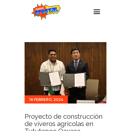
Inicio – Radio Crystal
Estaciones
Eventos
Promociones
Noticias
Para ti
Contacto
16 FEBRERO, 2024
Proyecto de construcción
de viveros agrícolas en