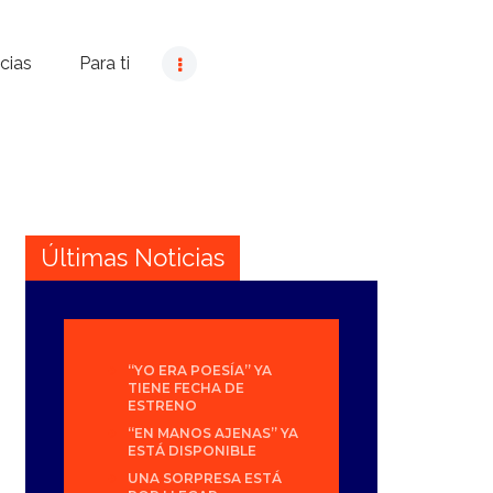
cias
Para ti
Últimas Noticias
“YO ERA POESÍA” YA
TIENE FECHA DE
ESTRENO
“EN MANOS AJENAS” YA
ESTÁ DISPONIBLE
UNA SORPRESA ESTÁ