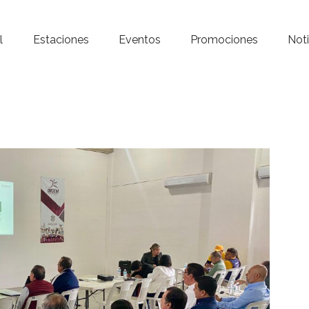
Inicio – Radio Crystal
l
Estaciones
Eventos
Promociones
Noti
Estaciones
Eventos
Promociones
Noticias
Para ti
Contacto