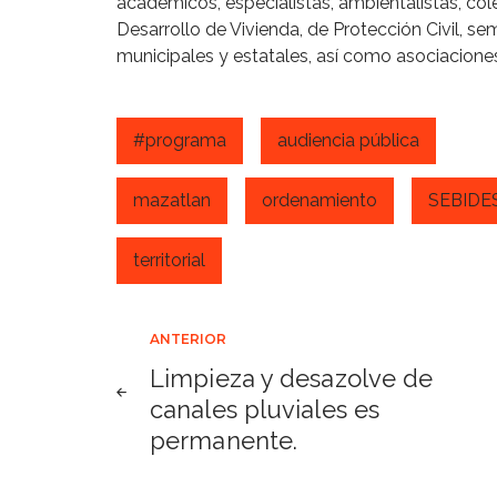
académicos, especialistas, ambientalistas, col
Desarrollo de Vivienda, de Protección Civil, s
municipales y estatales, así como asociaciones 
#programa
audiencia pública
mazatlan
ordenamiento
SEBIDE
territorial
Navegación
ANTERIOR
Limpieza y desazolve de
de
canales pluviales es
permanente.
entradas