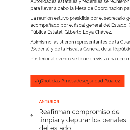
Autoridades estatales y federales se reunieron 
para llevar a cabo la Mesa de Coordinación par
La reunión estuvo presidida por el secretario 
acompañado por el fiscal general del Estado, 
Pública Estatal, Gilberto Loya Chávez.
Asimismo, asistieron representantes de la Guar
(Sedena) y de la Fiscalía General de la Repúbli
Posterior al evento se tiene prevista una cer
#g7noticias #mesadeseguridad #juarez
Navegación
ANTERIOR
Reafirman compromiso de
de
limpiar y depurar los penales
del estado