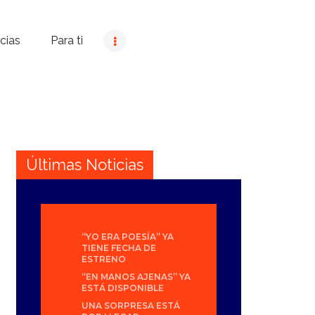
cias
Para ti
Últimas Noticias
“YO ERA POESÍA” YA
TIENE FECHA DE
ESTRENO
“EN MANOS AJENAS” YA
ESTÁ DISPONIBLE
UNA SORPRESA ESTÁ