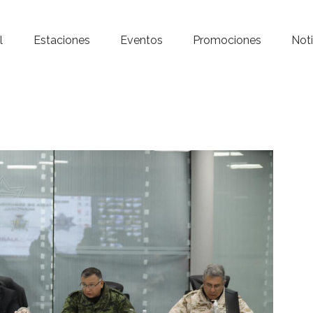
Inicio – Radio Crystal
l
Estaciones
Eventos
Promociones
Noti
Estaciones
Eventos
Promociones
Noticias
Para ti
Contacto