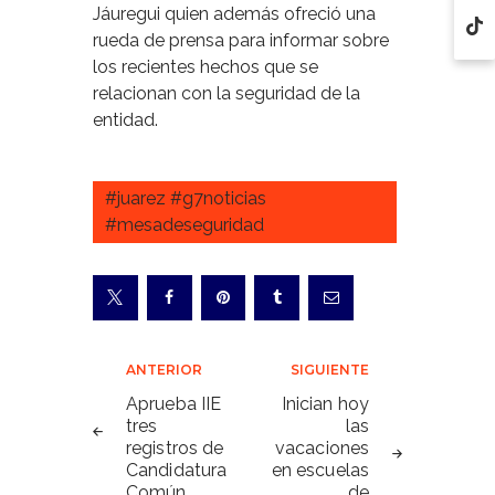
Jáuregui quien además ofreció una
rueda de prensa para informar sobre
los recientes hechos que se
relacionan con la seguridad de la
entidad.
#juarez #g7noticias
#mesadeseguridad
Navegación
ANTERIOR
SIGUIENTE
de
Aprueba IIE
Inician hoy
tres
las
entradas
registros de
vacaciones
Candidatura
en escuelas
Común
de