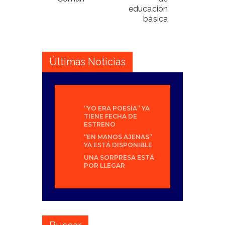
educación
básica
Últimas Noticias
“YO ERA POESÍA” YA
TIENE FECHA DE
ESTRENO
“EN MANOS AJENAS”
YA ESTÁ DISPONIBLE
UNA SORPRESA ESTÁ
POR LLEGAR