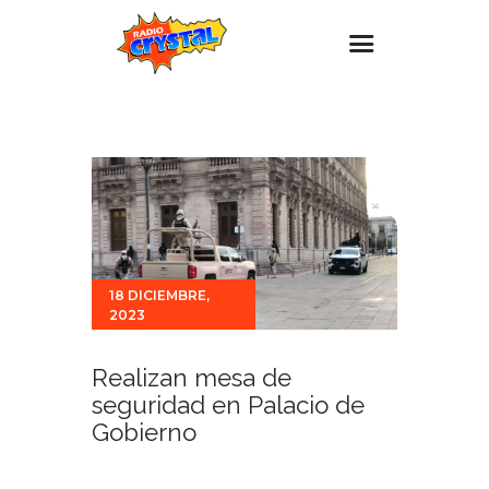
Inicio – Radio Crystal
Estaciones
Eventos
Promociones
Noticias
18 DICIEMBRE,
2023
Para ti
Contacto
Realizan mesa de
seguridad en Palacio de
Gobierno