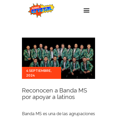
Inicio – Radio Crystal
Estaciones
Eventos
Promociones
Noticias
4 SEPTIEMBRE,
2024
Para ti
Contacto
Reconocen a Banda MS
por apoyar a latinos
Banda MS es una de las agrupaciones