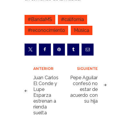
#BandaMS
#california
#reconocimiento
Música
Navegación
ANTERIOR
SIGUIENTE
de
Juan Carlos
Pepe Aguilar
El Conde y
confesó no
entradas
Lupe
estar de
Esparza
acuerdo con
estrenan a
su hija
rienda
suelta