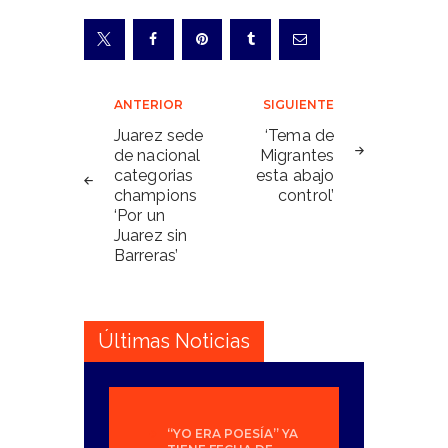
Navegación
ANTERIOR
SIGUIENTE
de
Juarez sede
‘Tema de
de nacional
Migrantes
entradas
categorias
esta abajo
champions
control’
‘Por un
Juarez sin
Barreras’
Últimas Noticias
“YO ERA POESÍA” YA