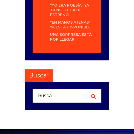
“YO ERA POESÍA” YA
TIENE FECHA DE
ESTRENO
“EN MANOS AJENAS”
YA ESTÁ DISPONIBLE
UNA SORPRESA ESTÁ
POR LLEGAR
Buscar
Buscar: