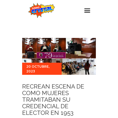
Inicio – Radio Crystal
Estaciones
Eventos
Promociones
20 OCTUBRE,
Noticias
2023
Para ti
RECREAN ESCENA DE
Contacto
COMO MUJERES
TRAMITABAN SU
CREDENCIAL DE
ELECTOR EN 1953