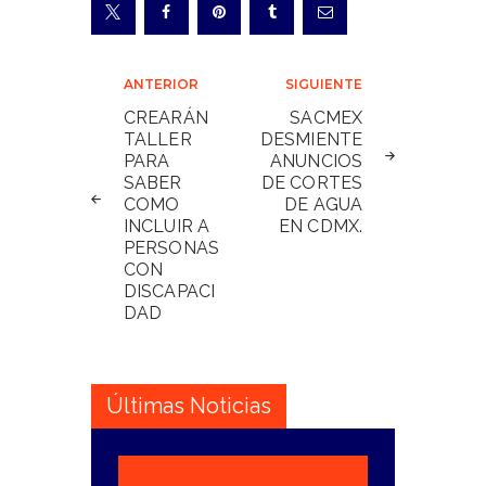
Navegación
ANTERIOR
SIGUIENTE
de
CREARÁN
SACMEX
TALLER
DESMIENTE
entradas
PARA
ANUNCIOS
SABER
DE CORTES
COMO
DE AGUA
INCLUIR A
EN CDMX.
PERSONAS
CON
DISCAPACI
DAD
Últimas Noticias