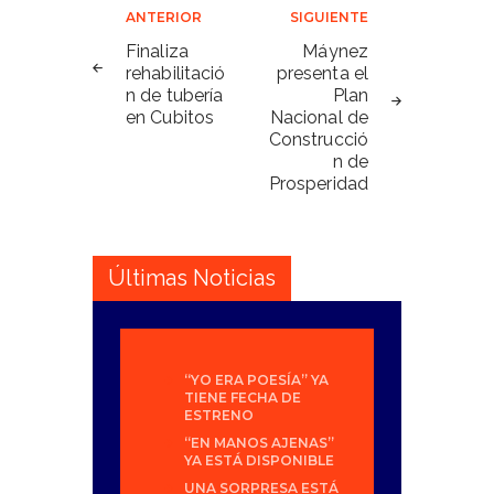
Navegación
ANTERIOR
SIGUIENTE
de
Finaliza
Máynez
rehabilitació
presenta el
entradas
n de tubería
Plan
en Cubitos
Nacional de
Construcció
n de
Prosperidad
Últimas Noticias
“YO ERA POESÍA” YA
TIENE FECHA DE
ESTRENO
“EN MANOS AJENAS”
YA ESTÁ DISPONIBLE
UNA SORPRESA ESTÁ