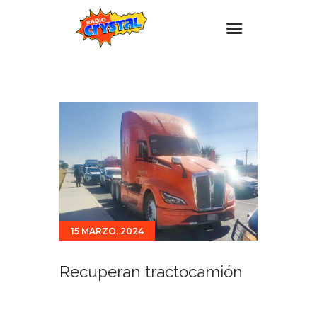
Inicio – Radio Crystal
Estaciones
Eventos
Promociones
Noticias
Para ti
15 MARZO, 2024
Contacto
Recuperan tractocamión