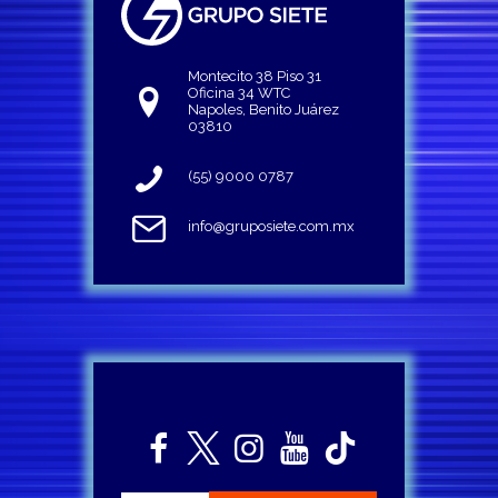
Montecito 38 Piso 31
Oficina 34 WTC
Napoles, Benito Juárez
03810
(55) 9000 0787
info@gruposiete.com.mx