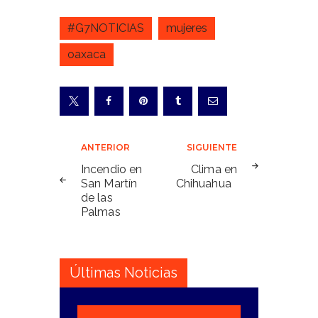
#G7NOTICIAS
mujeres
oaxaca
Navegación
ANTERIOR
SIGUIENTE
de
Incendio en
Clima en
San Martín
Chihuahua
entradas
de las
Palmas
Últimas Noticias