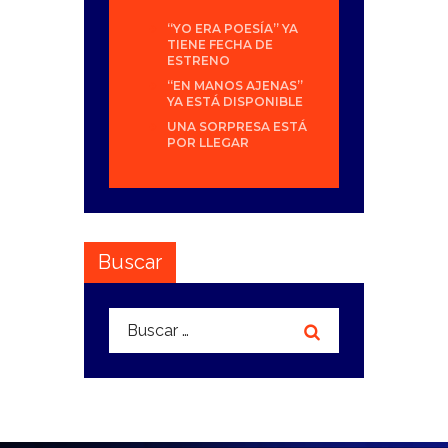
“YO ERA POESÍA” YA
TIENE FECHA DE
ESTRENO
“EN MANOS AJENAS”
YA ESTÁ DISPONIBLE
UNA SORPRESA ESTÁ
POR LLEGAR
Buscar
Buscar: