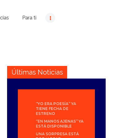
cias
Para ti
Últimas Noticias
“YO ERA POESÍA” YA
TIENE FECHA DE
ESTRENO
“EN MANOS AJENAS” YA
ESTÁ DISPONIBLE
UNA SORPRESA ESTÁ