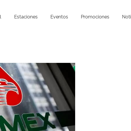
Inicio – Radio Crystal
l
Estaciones
Eventos
Promociones
Noti
Estaciones
Eventos
Promociones
Noticias
Para ti
Contacto