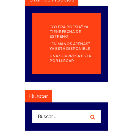
“YO ERA POESÍA” YA
TIENE FECHA DE
ESTRENO
“EN MANOS AJENAS”
YA ESTÁ DISPONIBLE
UNA SORPRESA ESTÁ
POR LLEGAR
Buscar
Buscar: