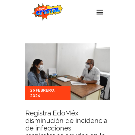
Inicio – Radio Crystal
Estaciones
Eventos
Promociones
Noticias
Para ti
26 FEBRERO,
2024
Contacto
Registra EdoMéx
disminución de incidencia
de infecciones