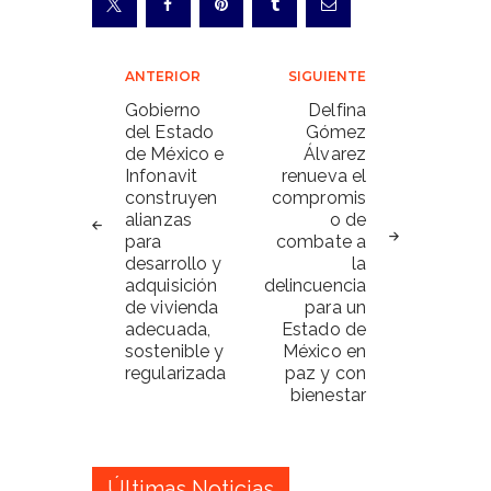
Navegación
ANTERIOR
SIGUIENTE
de
Gobierno
Delfina
del Estado
Gómez
entradas
de México e
Álvarez
Infonavit
renueva el
construyen
compromis
alianzas
o de
para
combate a
desarrollo y
la
adquisición
delincuencia
de vivienda
para un
adecuada,
Estado de
sostenible y
México en
regularizada
paz y con
bienestar
Últimas Noticias