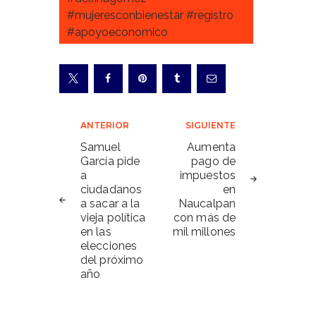
#mujeresconbienestar #registro
#apoyoeconomico
Navegación
ANTERIOR
SIGUIENTE
de
Samuel
Aumenta
García pide
pago de
entradas
a
impuestos
ciudadanos
en
a sacar a la
Naucalpan
vieja política
con más de
en las
mil millones
elecciones
del próximo
año