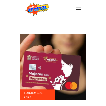
Inicio – Radio Crystal
Estaciones
Eventos
Promociones
Noticias
Para ti
Contacto
1 DICIEMBRE,
2023