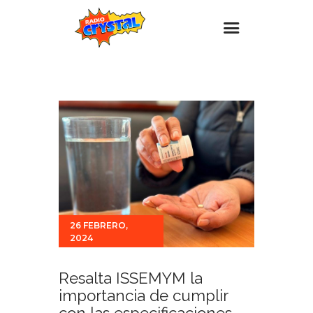
Inicio – Radio Crystal
Estaciones
Eventos
Promociones
Noticias
Para ti
26 FEBRERO,
Contacto
2024
Resalta ISSEMYM la
importancia de cumplir