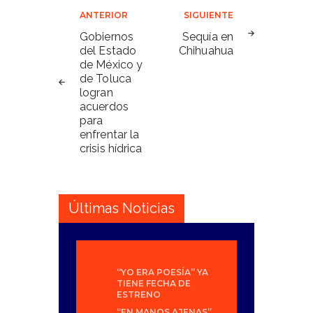
Navegación
ANTERIOR
SIGUIENTE
de
Gobiernos
Sequía en
del Estado
Chihuahua
entradas
de México y
de Toluca
logran
acuerdos
para
enfrentar la
crisis hídrica
Últimas Noticias
“YO ERA POESÍA” YA
TIENE FECHA DE
ESTRENO
“EN MANOS AJENAS”