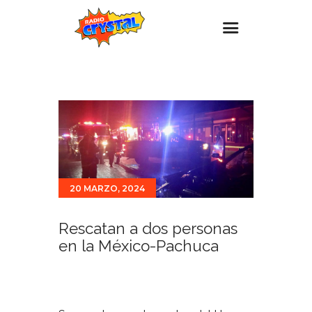
Inicio – Radio Crystal
Estaciones
Eventos
Promociones
Noticias
20 MARZO, 2024
Para ti
Rescatan a dos personas
Contacto
en la México-Pachuca