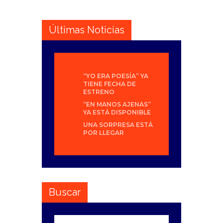
Últimas Noticias
“YO ERA POESÍA” YA
TIENE FECHA DE
ESTRENO
“EN MANOS AJENAS”
YA ESTÁ DISPONIBLE
UNA SORPRESA ESTÁ
POR LLEGAR
Buscar
Buscar: