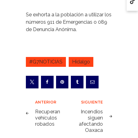
Se exhorta a la población a utilizar los
números 911 de Emergencias o 089
de Denuncia Anónima.
#G7NOTICIAS
Hidalgo
Navegación
ANTERIOR
SIGUIENTE
de
Recuperan
Incendios
vehículos
siguen
entradas
robados
afectando
Oaxaca