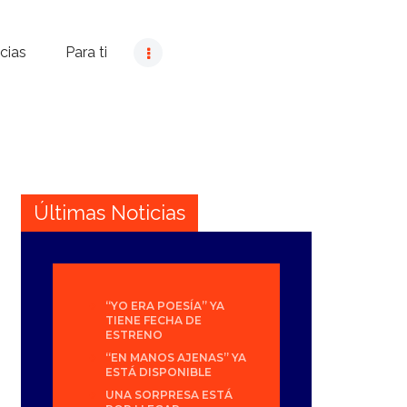
cias
Para ti
Últimas Noticias
“YO ERA POESÍA” YA
TIENE FECHA DE
ESTRENO
“EN MANOS AJENAS” YA
ESTÁ DISPONIBLE
UNA SORPRESA ESTÁ