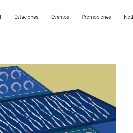
Inicio – Radio Crystal
l
Estaciones
Eventos
Promociones
Noti
Estaciones
Eventos
Promociones
Noticias
Para ti
Contacto