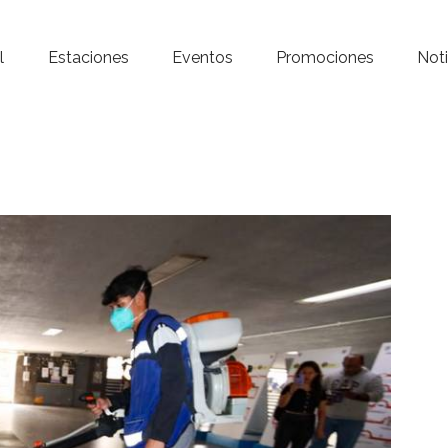
Inicio – Radio Crystal
l
Estaciones
Eventos
Promociones
Noti
Estaciones
Eventos
Promociones
Noticias
Para ti
Contacto