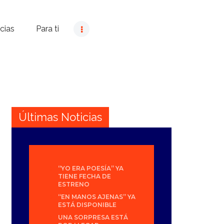
cias
Para ti
Últimas Noticias
“YO ERA POESÍA” YA
TIENE FECHA DE
ESTRENO
“EN MANOS AJENAS” YA
ESTÁ DISPONIBLE
UNA SORPRESA ESTÁ