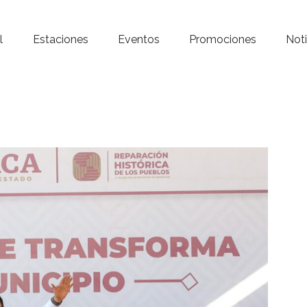
Inicio – Radio Crystal
l
Estaciones
Eventos
Promociones
Noti
Estaciones
Eventos
Promociones
Noticias
Para ti
Contacto