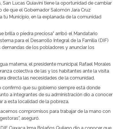
s, San Lucas Quiaviní tiene la oportunidad de cambiar
ego de que el Gobernador Salomón Jara Cruz
 tu Municipio, en la explanada de la comunidad
e brilla o piedra preciosa” arribó el Mandatario
stema para el Desarrollo Integral de la Familia (DIF)
s demandas de los pobladores y anunciar los
gua materna, el presidente municipal Rafael Morales
ranza colectiva de las y los habitantes ante la visita
ra directa las necesidades de la comunidad.
tivo confirmó que su gobierno siempre está donde
junto a integrantes de su administración dio a conocer
ar a esta localidad de la pobreza.
a hacemos compromisos para trabajar de la mano con
 gestoras”, aseguró.
l DIF Oaxaca Irma Bolaños Quijano dio a conocer que