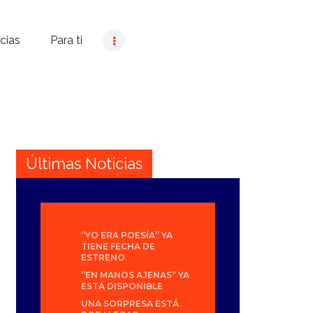
cias
Para ti
Últimas Noticias
“YO ERA POESÍA” YA
TIENE FECHA DE
ESTRENO
“EN MANOS AJENAS” YA
ESTÁ DISPONIBLE
UNA SORPRESA ESTÁ