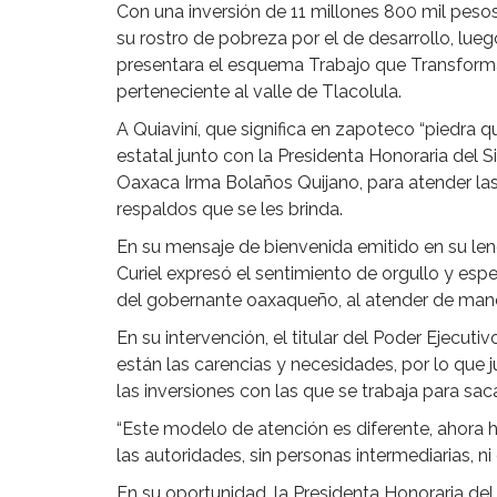
Con una inversión de 11 millones 800 mil peso
su rostro de pobreza por el de desarrollo, lu
presentara el esquema Trabajo que Transforma
perteneciente al valle de Tlacolula.
A Quiaviní, que significa en zapoteco “piedra qu
estatal junto con la Presidenta Honoraria del Si
Oaxaca Irma Bolaños Quijano, para atender la
respaldos que se les brinda.
En su mensaje de bienvenida emitido en su len
Curiel expresó el sentimiento de orgullo y espe
del gobernante oaxaqueño, al atender de mane
En su intervención, el titular del Poder Ejecu
están las carencias y necesidades, por lo que 
las inversiones con las que se trabaja para sac
“Este modelo de atención es diferente, ahor
las autoridades, sin personas intermediarias, ni
En su oportunidad, la Presidenta Honoraria de