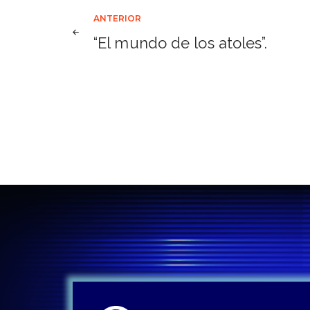
Navegación
ANTERIOR
“El mundo de los atoles”.
de
entradas