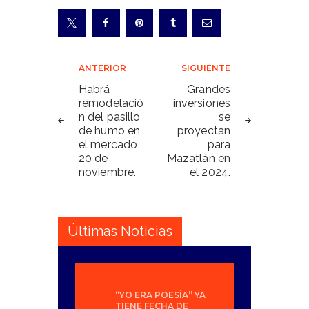
Navegación
ANTERIOR
SIGUIENTE
de
Habrá
Grandes
remodelació
inversiones
entradas
n del pasillo
se
de humo en
proyectan
el mercado
para
20 de
Mazatlán en
noviembre.
el 2024.
Últimas Noticias
“YO ERA POESÍA” YA
TIENE FECHA DE