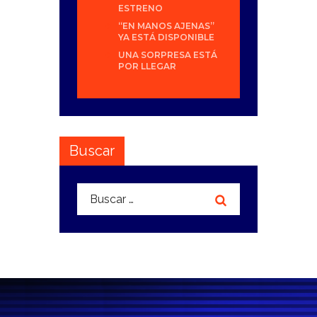
ESTRENO
“EN MANOS AJENAS”
YA ESTÁ DISPONIBLE
UNA SORPRESA ESTÁ
POR LLEGAR
Buscar
Buscar: