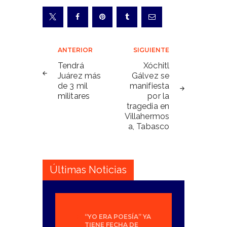
Navegación
ANTERIOR
SIGUIENTE
de
Tendrá
Xóchitl
Juárez más
Gálvez se
entradas
de 3 mil
manifiesta
militares
por la
tragedia en
Villahermos
a, Tabasco
Últimas Noticias
“YO ERA POESÍA” YA
TIENE FECHA DE