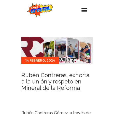
Inicio – Radio Crystal
Estaciones
Eventos
Promociones
14 FEBRERO, 2024
Noticias
Rubén Contreras, exhorta
Para ti
a la unión y respeto en
Contacto
Mineral de la Reforma
Rubén Contreras Gómez, a través de