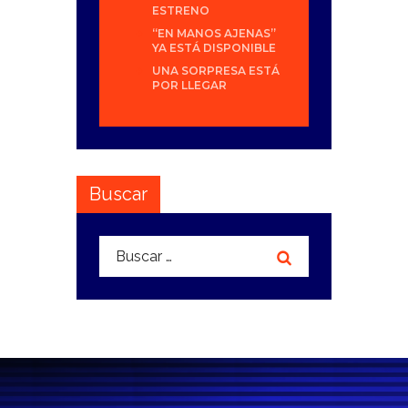
ESTRENO
“EN MANOS AJENAS”
YA ESTÁ DISPONIBLE
UNA SORPRESA ESTÁ
POR LLEGAR
Buscar
Buscar: