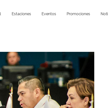
Inicio – Radio Crystal
l
Estaciones
Eventos
Promociones
Noti
Estaciones
Eventos
Promociones
Noticias
Para ti
Contacto