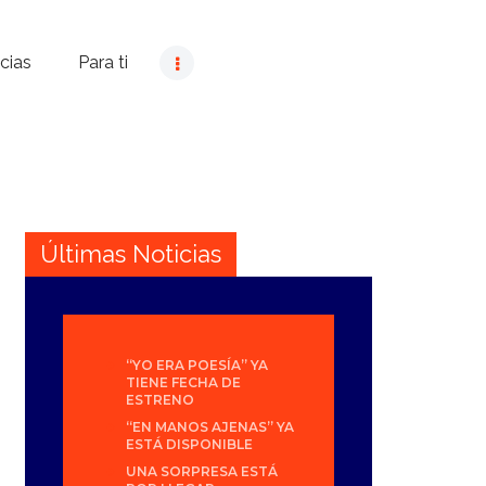
cias
Para ti
Últimas Noticias
“YO ERA POESÍA” YA
TIENE FECHA DE
ESTRENO
“EN MANOS AJENAS” YA
ESTÁ DISPONIBLE
UNA SORPRESA ESTÁ