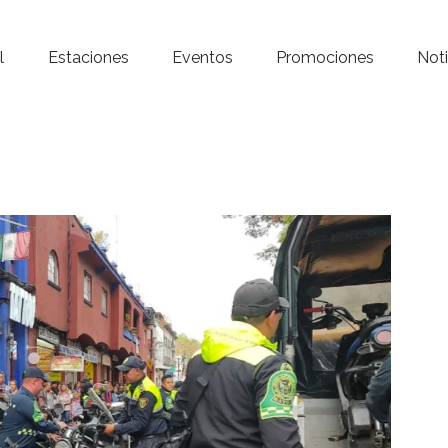
Inicio – Radio Crystal
l
Estaciones
Eventos
Promociones
Noti
Estaciones
Eventos
Promociones
Noticias
Para ti
Contacto