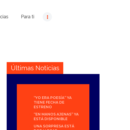
cias
Para ti
Últimas Noticias
“YO ERA POESÍA” YA
TIENE FECHA DE
ESTRENO
“EN MANOS AJENAS” YA
ESTÁ DISPONIBLE
UNA SORPRESA ESTÁ