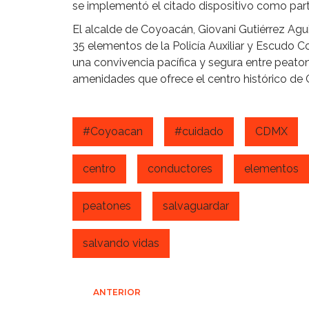
se implementó el citado dispositivo como part
El alcalde de Coyoacán, Giovani Gutiérrez Agu
35 elementos de la Policía Auxiliar y Escudo C
una convivencia pacífica y segura entre peato
amenidades que ofrece el centro histórico de
#Coyoacan
#cuidado
CDMX
centro
conductores
elementos
peatones
salvaguardar
salvando vidas
Navegación
ANTERIOR