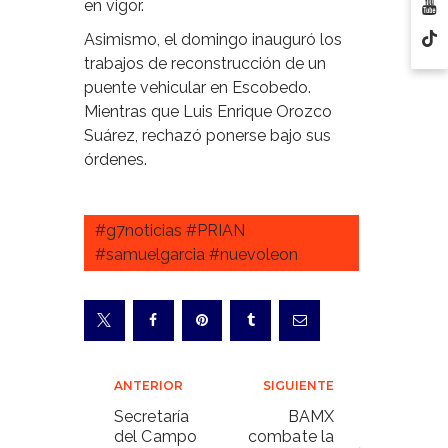
en vigor.
Asimismo, el domingo inauguró los
trabajos de reconstrucción de un
puente vehicular en Escobedo.
Mientras que Luis Enrique Orozco
Suárez, rechazó ponerse bajo sus
órdenes.
#g7noticias #PRIAN
#samuelgarcia #nuevoleon
Navegación
ANTERIOR
SIGUIENTE
de
Secretaría
BAMX
del Campo
combate la
entradas