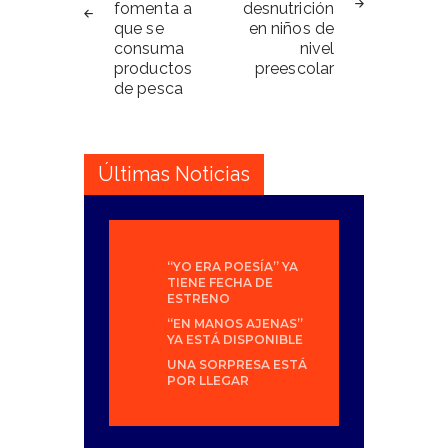
fomenta a
desnutrición
que se
en niños de
consuma
nivel
productos
preescolar
de pesca
Últimas Noticias
“YO ERA POESÍA” YA
TIENE FECHA DE
ESTRENO
“EN MANOS AJENAS”
YA ESTÁ DISPONIBLE
UNA SORPRESA ESTÁ
POR LLEGAR