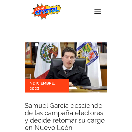
Inicio – Radio Crystal
Estaciones
Eventos
Promociones
Noticias
4 DICIEMBRE,
Para ti
2023
Contacto
Samuel García desciende
de las campaña electores
y decide retomar su cargo
en Nuevo León