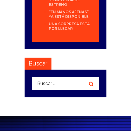
ESTRENO
“EN MANOS AJENAS”
YA ESTÁ DISPONIBLE
UNA SORPRESA ESTÁ
POR LLEGAR
Buscar
Buscar: