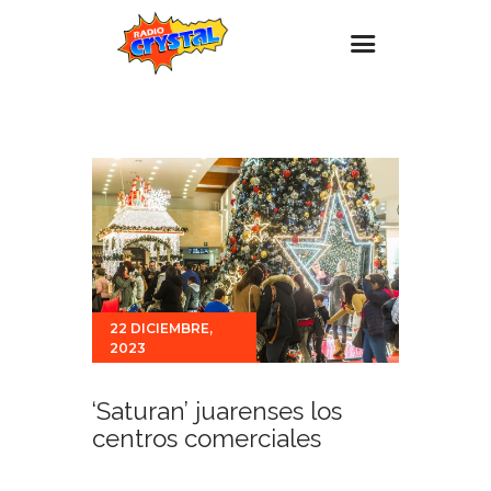
Inicio – Radio Crystal
Estaciones
Eventos
Promociones
Noticias
Para ti
22 DICIEMBRE,
2023
Contacto
‘Saturan’ juarenses los
centros comerciales