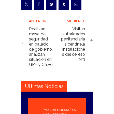
Navegación
ANTERIOR
SIGUIENTE
de
Realizan
Visitan
mesa de
autoridades
entradas
seguridad
penitenciaria
en palacio
s centinela
de gobierno,
instalacione
analizan
s del cereso
situación en
N°3
GPE y Calvo
Últimas Noticias
“YO ERA POESÍA” YA
TIENE FECHA DE