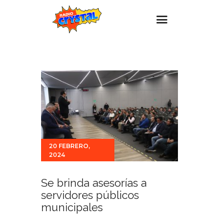
Inicio – Radio Crystal
Estaciones
Eventos
Promociones
Noticias
Para ti
20 FEBRERO,
2024
Contacto
Se brinda asesorías a
servidores públicos
municipales