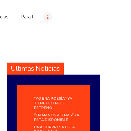
cias
Para ti
Últimas Noticias
“YO ERA POESÍA” YA
TIENE FECHA DE
ESTRENO
“EN MANOS AJENAS” YA
ESTÁ DISPONIBLE
UNA SORPRESA ESTÁ