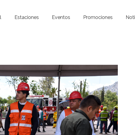
Inicio – Radio Crystal
l
Estaciones
Eventos
Promociones
Noti
Estaciones
Eventos
Promociones
Noticias
Para ti
Contacto