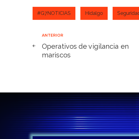
#G7NOTICIAS
Hidalgo
Segurida
Navegación
ANTERIOR
Operativos de vigilancia en
de
mariscos
entradas