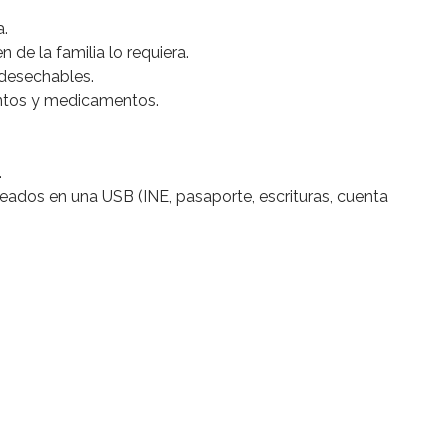
a.
de la familia lo requiera.
 desechables.
entos y medicamentos.
.
ados en una USB (INE, pasaporte, escrituras, cuenta