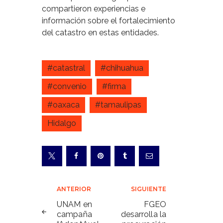
compartieron experiencias e
información sobre el fortalecimiento
del catastro en estas entidades.
#catastral
#chihuahua
#convenio
#firma
#oaxaca
#tamaulipas
Hidalgo
Navegación
ANTERIOR
SIGUIENTE
de
UNAM en
FGEO
campaña
desarrolla la
entradas