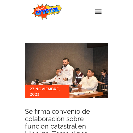
Inicio – Radio Crystal
Estaciones
Eventos
Promociones
Noticias
Para ti
23 NOVIEMBRE,
2023
Contacto
Se firma convenio de
colaboración sobre
función catastral en