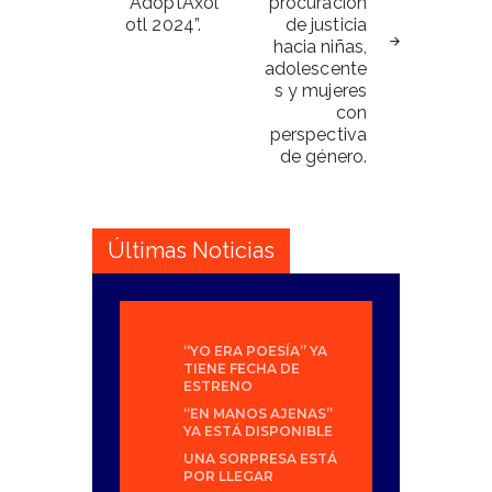
“AdoptAxol
procuración
otl 2024”.
de justicia
hacia niñas,
adolescente
s y mujeres
con
perspectiva
de género.
Últimas Noticias
“YO ERA POESÍA” YA
TIENE FECHA DE
ESTRENO
“EN MANOS AJENAS”
YA ESTÁ DISPONIBLE
UNA SORPRESA ESTÁ
POR LLEGAR